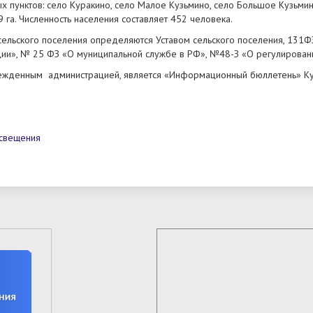
ых пунктов: село Куракино, село Малое Кузьмино, село Большое Кузьмин
га. Численность населения составляет 452 человека.
сельского поселения определяются Уставом сельского поселения, 131Ф
ции», № 25 ФЗ «О муниципальной службе в РФ», №48-З «О регулирова
ежденным администрацией, является «Информационный бюллетень» Кур
освещения