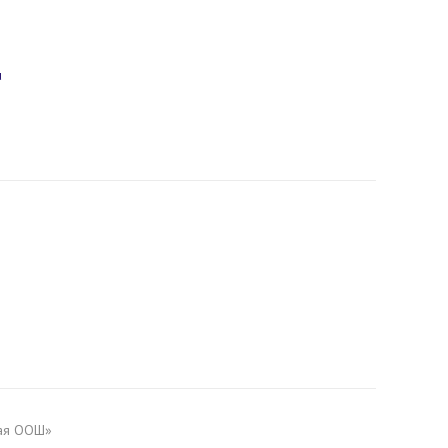
u
ая ООШ»