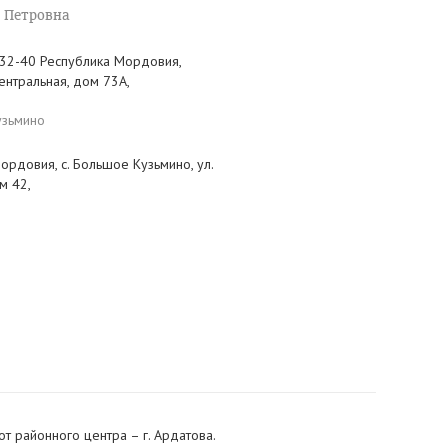
 Петровна
-32-40 Республика Мордовия,
Центральная, дом 73А,
узьмино
ордовия, с. Большое Кузьмино, ул.
м 42,
т районного центра – г. Ардатова.