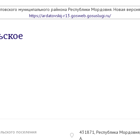
атовского муниципального райнона Республики Мордовия. Новая версия 
https://ardatovskij-r13.gosweb.gosuslugi.ru/
ьское
ельского поселения
431871, Республика Мордовия, 
А,