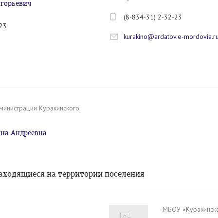
игорьевич
(8-834-31) 2-32-23
-23
kurakino@ardatov.e-mordovia.r
министрации Куракинского
на Андреевна
аходящиеся на территории поселения
МБОУ «Куракинск