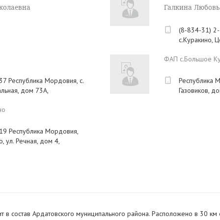
колаевна
Галкина Любовь
(8-834-31) 2
с.Куракино, 
ФАП с.Большое К
37 Республика Мордовия, с.
Республика М
льная, дом 73А,
Газовиков, до
но
-19 Республика Мордовия,
, ул. Речная, дом 4,
 в состав Ардатовского муниципального района. Расположено в 30 км о