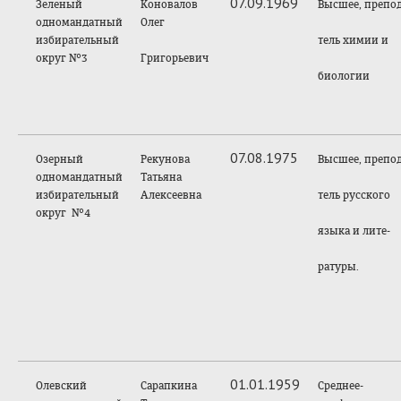
07.09.1969
Зеленый
Коновалов
Высшее, препод
одномандатный
Олег
избирательный
тель химии и
округ №3
Григорьевич
биологии
07.08.1975
Озерный
Рекунова
Высшее, препод
одномандатный
Татьяна
избирательный
Алексеевна
тель русского
округ №4
языка и лите-
ратуры.
01.01.1959
Олевский
Сарапкина
Среднее-