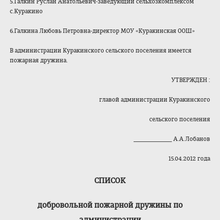
5.Галкин Руслан Анатольевич-заведующий сельхозкомплексом
с.Куракино
6.Галкина Любовь Петровна-директор МОУ «Куракинская ООШ»
В администрации Куракинского сельского поселения имеется
пожарная дружина.
УТВЕРЖДЕН :
главой администрации Куракинского
сельского поселения
_____________ А.А.Лобанов
15.04.2012 года
СПИСОК
добровольной пожарной дружины по
администрации