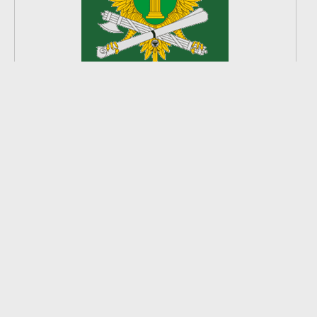
2
из
8
2026 © Ардатовский район.
Официальный сайт.