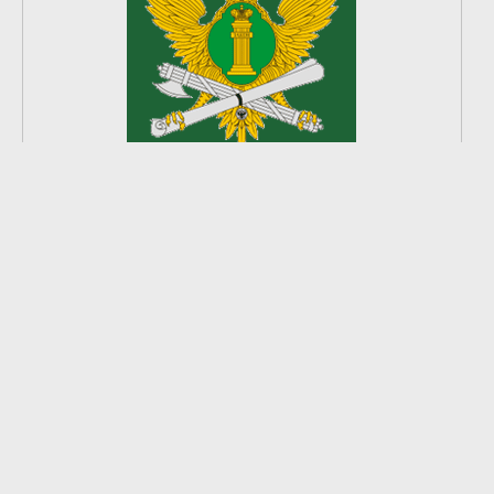
2
из
8
2026 © Ардатовский район.
Официальный сайт.