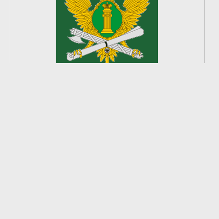
2
из
8
2026 © Ардатовский район.
Официальный сайт.