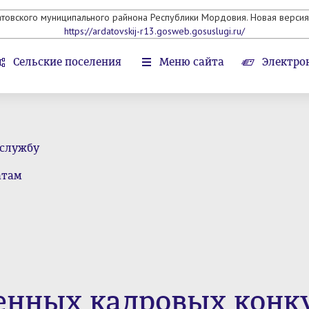
атовского муниципального райнона Республики Мордовия. Новая версия 
https://ardatovskij-r13.gosweb.gosuslugi.ru/
Сельские поселения
Меню сайта
Электро
 службу
атам
енных кадровых конк