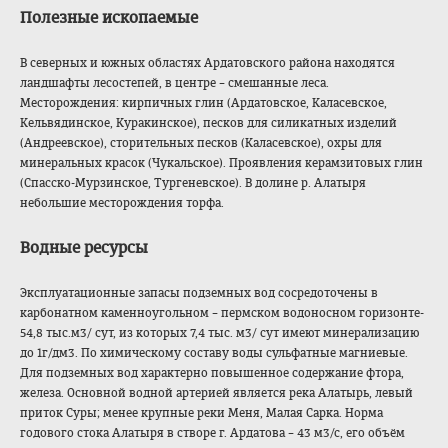
Полезные ископаемые
В северных и южных областях Ардатовского района находятся
ландшафты лесостепей, в центре – смешанные леса.
Месторождения: кирпичных глин (Ардатовское, Каласевское,
Кельвядинское, Куракинское), песков для силикатных изделий
(Андреевское), сторительных песков (Каласевское), охры для
минеральных красок (Чукальское). Проявления керамзитовых глин
(Спасско-Мурзинс
кое, Тургеневское). В долине р. Алатыря
небольшие месторождения торфа.
Водные ресурсы
Эксплуатационные запасы подземных вод сосредоточены в
карбонатном каменноугольном – пермском водоносном горизонте-
54,8 тыс.м
3
/ сут, из которых 7,4 тыс. м
3
/ сут имеют минерализацию
до 1г/дм
3
. По химическому составу воды сульфатные магниевые.
Для подземных вод характерно повышенное содержание фтора,
железа. Основной водной артерией является река Алатырь, левый
приток Суры; менее крупные реки Меня, Малая Сарка. Норма
годового стока Алатыря в створе г. Ардатова – 43 м
3
/с, его объём