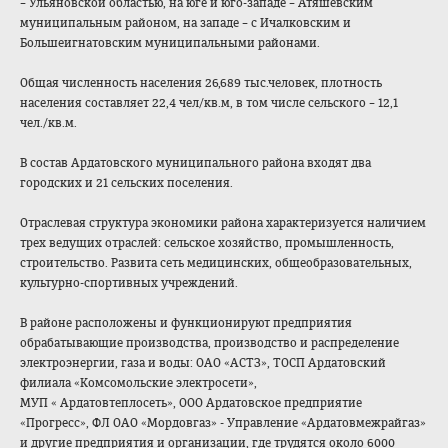
– Ульяновской областью, на юге и юго-западе – Атяшевским
муниципальным районом, на западе – с Ичалковским и
Большеигнатовски
м муниципальными районами.
Общая численность населения 26,689 тыс.человек, плотность
населения составляет 22,4 чел/кв.м, в том числе сельского – 12,1
чел./кв.м.
В состав Ардатовского муниципального района входят два
городских и 21 сельских поселения.
Отраслевая структура экономики района характеризуется наличием
трех ведущих отраслей: сельское хозяйство, промышленность,
строительство. Развита сеть медицинских, общеобразователь
ных,
культурно-спорти
вных учреждений.
В районе расположены и функционируют предприятия
обрабатывающие производства, производство и распределение
электроэнергии, газа и воды: ОАО «АСТЗ», ТОСП Ардатовский
филиала «Комсомольские электросети»,
МУП « Ардатовтеплосеть
», ООО Ардатовское предприятие
«Прогресс», ФЛ ОАО «Мордовгаз» - Управление «Ардатовмежрайга
з»
и другие предприятия и организации, где трудятся около 6000