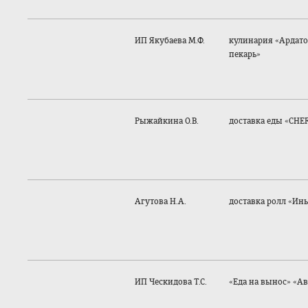
ИП Якубаева М.Ф.
кулинария «Ардат
пекарь»
Рыжайкина О.В.
доставка еды «CHE
Агутова Н.А.
доставка ролл «Инь
ИП Ческидова Т.С.
«Еда на вынос» «А