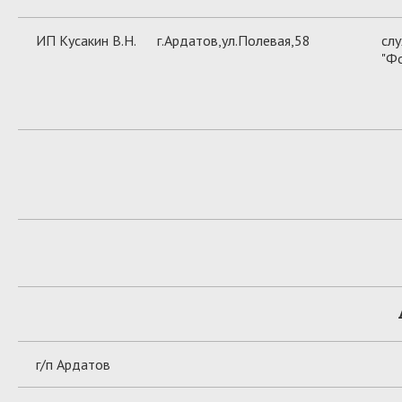
ИП Кусакин В.Н.
г.Ардатов,ул.Полевая,58
слу
"Ф
г/п Ардатов