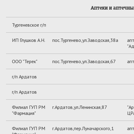
Аптеки и аптечны
Тургеневское г/п
ИП Глушков А.Н.
пос.Тургенево,ул.Заводская,38а
апт
"Ад
ООО "Терек"
пос.Тургенево,ул.Заводская,67
ап
г/п Ардатов
г/п Ардатов
Филиал ГУП РМ
г.Ардатов,ул.Ленинская,87
"А
"Фармация"
ЦР
Филиал ГУП РМ
г.Ардатов,пер.Луначарского,1
апт