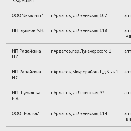
"Фармация"
ООО"Эвкалипт"
г.Ардатов,ул.Ленинская,102
ап
ИП Глушков А.Н.
г.Ардатов,ул.Ленинская,118
апт
"Ад
ИП Радайкина
г.Ардатов,пер.Луначарского,1
апт
Н.С.
ИП Радайкина
г.Ардатов,Микрорайон-1,д.3,кв.1
апт
Н.С.
ИП Шумилова
г.Ардатов,ул.Ленинская,93
апт
Р.В.
ООО "Росток"
г.Ардатов,ул.Ленинская,114
ап
"Ви