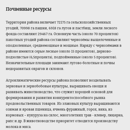
Почвенные ресурсы
Территория района включает 72175 га сельскохозяйстве
нных
угодий, 70998 га пашни, 6918 га лугов и пастбищ, земли лесного
фонда составляют 29467 га. Основную часть (около 70 процентов)
пахотных угодий района составляют чернозёмы выщелоченные и
оподзоленные, среднемощные и мощные. Наряду с чернозёмами в
районе имеются серые лесные (около 15 процентов), дерново-
подзолис
тые (6,5процента), подпойменные (около 5 процентов).
Незначительные площади занимают лугово-болотные и почвы
недоразвитых оврагов и склонов.
Агроклиматически
е ресурсы района позволяют возделывать
зерновые и зернобобовые культуры, выращивать овощи и
развивать животноводство, что служит хорошей основой для
формирования и развития конкурентоспособ
ного рынка
продовольственны
х товаров. Из злаковых культур выращиваются
озимая и яровая пшеница, ячмень фуражный, горох, вика, из
кормовых – кукуруза на силос, многолетних трав - клевер, люцерна,
рапс и др. В животноводстве приоритет отводится производству
молока и мяса.