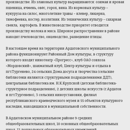
производстве. Из злаковых культур выращиваются: озимая и яровая
пшеница, ячмень, овёс, горох, вика. Из кормовых культур –
кукуруза на силос, многолетние травы – клевер, люцерна,
тимофеевка, костер, козлятник. Из технических культур – сахарная
свекла, картофель. В животноводстве приоритет отводится
производству молока и мяса. Широкое распространение в районе
находят пчеловодство, овцеводство, разведение птицы.
В настоящее время на территории Ардатовского муниципального
района функционируют Районный Дом культуры, в структуру
которого входят кинотеатр «Прогресс», клуб ОАО совхоза
«Мордовский», шахматный клуб, Центр культуры и отдыха в
пгт.Тургенево, 24 сельских Дома досуга и творчества (сельские
библиотеки являются структурными подразделениями ДДТ),
центральная библиотека им. Н.К.Крупской (детская библиотека-
структурное подразделение), 2 детских школы искусств (г.Ардатов
и пгт.Тургенево), 3 сельских киноустановки, филиал
республиканского краеведческого музея и 55 объектов культурного
наследия, находящихся в муниципальной собственности.
В Ардатовском муниципальном районе 9 средних
общеобразователь
ных школ, 10 основных общеобразователь
ных
школ, 12 дошкольных образовательных учреждений.