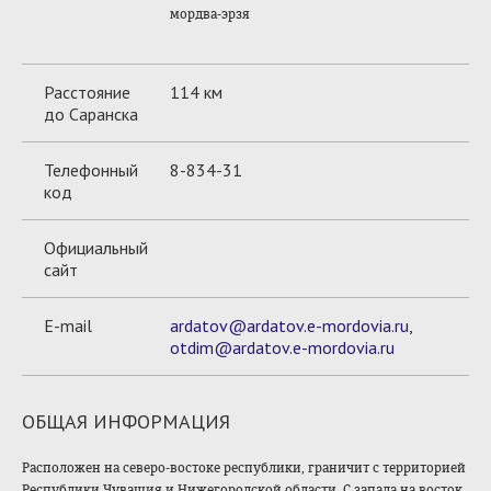
мордва-эрзя
Расстояние
114 км
до Саранска
Телефонный
8-834-31
код
Официальный
сайт
E-mail
ardatov@ardatov.e-mordovia.ru,
otdim@ardatov.e-mordovia.ru
ОБЩАЯ ИНФОРМАЦИЯ
Расположен на северо-востоке республики, граничит с территорией
Республики Чувашия и Нижегородской области. С запада на восток