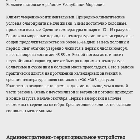
Большеигнатовски
м районом Республики Мордовия.
Климат умеренно-контине
нтальный. Природно-климати
ческие
условия благоприятные для жизни. Зимы достаточно холодные,
продолжительные. Средние температуры января в -13…-15 градусов.
Возможны морозные периоды с температурами ниже -30 градусов с
общей продолжительност
ью не более 10-14 дней за весь холодный
период. Снег обычно уверенно ложится в первых числах ноября,
высота покрова достигает 45-55 см. Весной погода хоть и носит
неустойчивый характер, все же быстро поднимает температуры.
Солнечные и сухие дни в большей массе преобладают. Лето в районе
практически длится на протяжении календарных значений м
средние температуры июля составляют +20..+20,5 градусов.
Количество осадков в это время года заметно выше, чем в южной
части региона. Осень с неустойчивой и ветряной погодой приходит
в конце августа, начале сентября. Первые заморозки на почве
возможны с середины октября. Среднегодовое количество осадков
составляет менее 500 мм.
Административно-
территориальное устройство