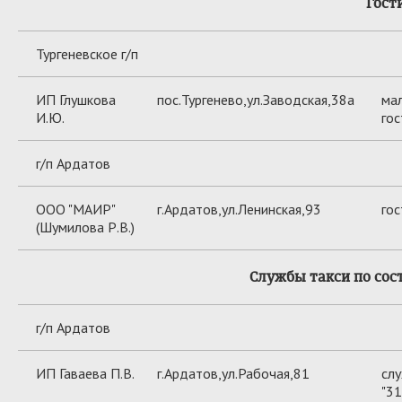
Гост
Тургеневское г/п
ИП Глушкова
пос.Тургенево,ул.Заводская,38а
ма
И.Ю.
гос
г/п Ардатов
ООО "МАИР"
г.Ардатов,ул.Ленинская,93
гос
(Шумилова Р.В.)
Службы такси по сост
г/п Ардатов
ИП Гаваева П.В.
г.Ардатов,ул.Рабочая,81
слу
"31