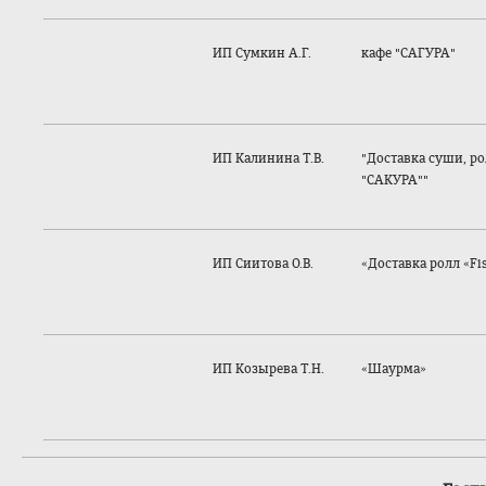
ИП Сумкин А.Г.
кафе "САГУРА"
ИП Калинина Т.В.
"Доставка суши, р
"САКУРА""
ИП Сиитова О.В.
«Доставка ролл «Fi
ИП Козырева Т.Н.
«Шаурма»