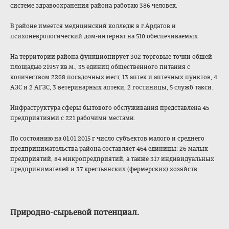
системе здравоохранения района работаю 386 человек.
В районе имеется медицинский колледж в г.Ардатов и
психоневрологиче
ский дом-интернат на 510 обеспечиваемых
На территории района функционирует 302 торговые точки общей
площадью 21957 кв.м., 35 единиц общественного питания с
количеством 2268 посадочных мест, 13 аптек и аптечных пунктов, 4
АЗС и 2 АГЗС, 3 ветеринарных аптеки, 2 гостиницы, 5 служб такси.
Инфраструктура сферы бытового обслуживания представлена 45
предприятиями с 221 рабочими местами.
По состоянию на 01.01.2015 г число субъектов малого и среднего
предпринимательс
тва района составляет 464 единицы: 26 малых
предприятий, 84 микропредприятий
, а также 317 индивидуальных
предпринимателей и 37 крестьянских (фермерских) хозяйств.
Природно-сырьево
й потенциал
.