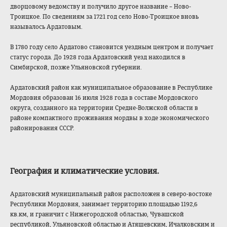
дворцовому ведомству и получило другое название – Ново-
Троицкое. По сведениям за 1721 год село Ново-Троицкое вновь
называлось Ардатовым.
В 1780 году село Ардатово становится уездным центром и получает
статус города. До 1928 года Ардатовский уезд находился в
Симбирской, позже Ульяновской губернии.
Ардатовский район
как муниципальное образование в Республике
Мордовия образован 16 июля 1928 года в составе Мордовского
округа, созданного на территории Средне-Волжской области в
районе компактного проживания мордвы в ходе экономического
районирования СССР.
География и климатические условия
.
Ардатовский муниципальный район расположен в северо-востоке
Республики Мордовия, занимает территорию площадью 1192,6
кв.км, и граничит с Нижегородской областью, Чувашской
республикой, Ульяновской областью и Атяшевским, Ичалковским и