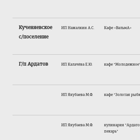
Кученяевское
ИП Нажалкин А.С.
Кафе «ВальмА»
с/поселение
Г/п Ардатов
ИП Калачёва Е.Ю.
кафе "Молодежное
ИП Якубаева М.Ф.
кафе "Золотая рыб
ИП Якубаева М.Ф.
кулинария "Ардат
пекарь"