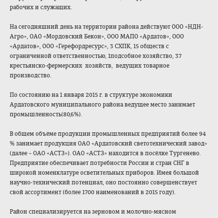
рабочих и служащих.
На сегодняшний день на территории района действуют ООО «НДН-
Агро», ОАО «Мордовский Бекон», ООО МАПО «Ардатов», ООО
«Ардатов», ООО «Герефордресурс»
, 3 СХПК, 15 обществ с
ограниченной ответственностью
, 1подсобное хозяйство, 37
крестьянско-ферм
ерских хозяйств, ведущих товарное
производство.
По состоянию на 1 января 2015 г. в структуре экономики
Ардатовского муниципального района ведущее место занимает
промышленность(8
0,6%).
В общем объёме продукции промышленных предприятий более 94
% занимает продукция ОАО «Ардатовский светотехнический завод»
(далее – ОАО «АСТЗ»). ОАО «АСТЗ» находится в посёлке Тургенево.
Предприятие обеспечивает потребности России и стран СНГ в
широкой номенклатуре осветительных приборов. Имея большой
научно-техническ
ий потенциал, оно постоянно совершенствует
свой ассортимент (более 1700 наименований в 2015 году).
Район специализируется на зерновом и молочно-мясном