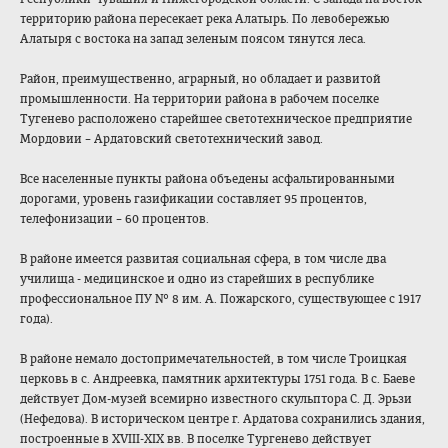
территорию района пересекает река Алатырь. По левобережью
Алатыря с востока на запад зеленым поясом тянутся леса.
Район, преимущественно, аграрный, но обладает и развитой
промышленности. На территории района в рабочем поселке
Тугенево расположено старейшее светотехническое предприятие
Мордовии – Ардатовский светотехнический завод.
Все населенные пункты района объедены асфальтированными
дорогами, уровень газификации составляет 95 процентов,
телефонизации – 60 процентов.
В районе имеется развитая социальная сфера, в том числе два
училища - медицинское и одно из старейших в республике
профессиональное ПУ № 8 им. А. Пожарского, существующее с 1917
года).
В районе немало достопримечательностей, в том числе Троицкая
церковь в с. Андреевка, памятник архитектуры 1751 года. В с. Баеве
действует Дом-музей всемирно известного скульптора С. Д. Эрьзи
(Нефедова). В историческом центре г. Ардатова сохранились здания,
построенные в ХVIII-ХIХ вв. В поселке Тургенево действует