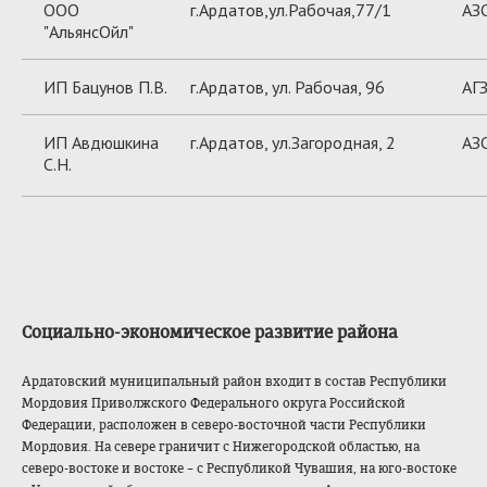
ООО
г.Ардатов,ул.Рабочая,77/1
АЗ
"АльянсОйл"
ИП Бацунов П.В.
г.Ардатов, ул. Рабочая, 96
АГ
ИП Авдюшкина
г.Ардатов, ул.Загородная, 2
АЗ
С.Н.
Социально-эконом
ическое развитие района
Ардатовский муниципальный район входит в состав Республики
Мордовия Приволжского Федерального округа Российской
Федерации, расположен в северо-восточной части Республики
Мордовия. На севере граничит с Нижегородской областью, на
северо-востоке и востоке – с Республикой Чувашия, на юго-востоке