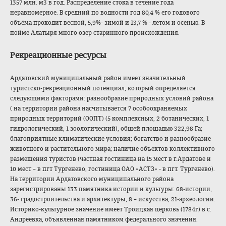
1357 млн. м
3
в год. Распределение стока в течение года
неравномерное. В средний по водности год 80,4 % его годового
объёма проходит весной, 5,9%- зимой и 13,7 % - летом и осенью. В
пойме Алатыря много озёр старинного происхождения.
Рекреационные ресурсы
Ардатовский муниципальный район имеет значительный
туристско-рекреа
ционный потенциал, который определяется
следующими факторами: разнообразие природных условий района
( на территории района насчитывается 7 особоохраняемых
природных территорий (ООПТ) (5 комплексных, 2 ботанических, 1
гидрологический, 1 зоологический), общей площадью 322,98 Га;
благоприятные климатические условия; богатство и разнообразие
животного и растительного мира; наличие объектов коллективного
размещения туристов (частная гостиница на 15 мест в г.Ардатове и
10 мест – в пгт Тургенево, гостиница ОАО «АСТЗ» - в пгт. Тургенево).
На территории Ардатовского муниципального района
зарегистрированы 133 памятника истории и культуры: 68-истории,
36- градостроительст
ва и архитектуры, 8 – искусства, 21-археологии.
Историко-культур
ное значение имеет Троицкая церковь (1784г) в с.
Андреевка, объявленная памятником федерального значения.