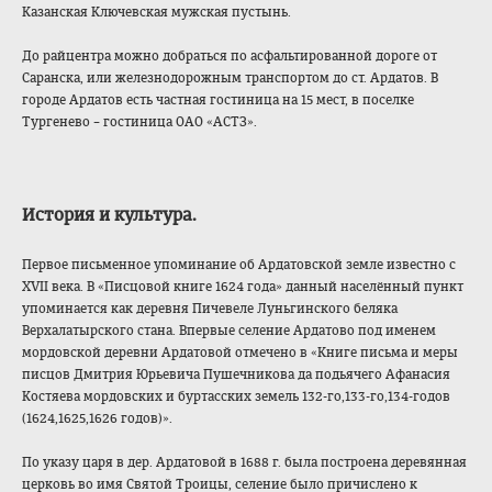
Казанская Ключевская мужская пустынь.
До райцентра можно добраться по асфальтированной дороге от
Саранска, или железнодорожным транспортом до ст. Ардатов. В
городе Ардатов есть частная гостиница на 15 мест, в поселке
Тургенево – гостиница ОАО «АСТЗ».
История и культура
.
Первое письменное упоминание об Ардатовской земле известно с
XVII века. В «Писцовой книге 1624 года» данный населённый пункт
упоминается как деревня Пичевеле Луньгинского беляка
Верхалатырского стана. Впервые селение Ардатово под именем
мордовской деревни Ардатовой отмечено в «Книге письма и меры
писцов Дмитрия Юрьевича Пушечникова да подьячего Афанасия
Костяева мордовских и буртасских земель 132-го,133-го,13
4-годов
(1624,1625,1626 годов)».
По указу царя в дер. Ардатовой в 1688 г. была построена деревянная
церковь во имя Святой Троицы, селение было причислено к